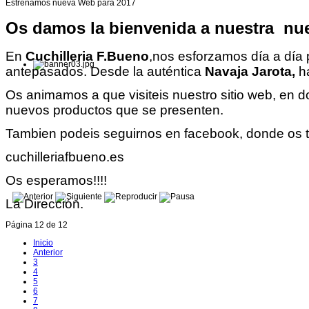
Estrenamos nueva Web para 2017
Os damos la bienvenida a nuestra nu
En
Cuchilleria F.Bueno
,nos esforzamos día a día p
antepasados. Desde la auténtica
Navaja Jarota,
ha
Os animamos a que visiteis nuestro sitio web, en 
nuevos productos que se presenten.
Tambien podeis seguirnos en facebook, donde os 
cuchilleriafbueno.es
Os esperamos!!!!
La Dirección.
Página 12 de 12
Inicio
Anterior
3
4
5
6
7